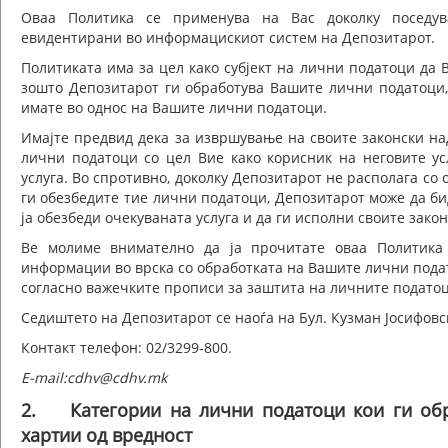
Оваа Политика се применува на Вас доколку поседув
евидентирани во информацискиот систем на Депозитарот.
Политиката има за цел како субјект на лични податоци да
зошто Депозитарот ги обработува Вашите лични податоци, 
имате во однос на Вашите лични податоци.
Имајте предвид дека за извршување на своите законски на
лични податоци со цел Вие како корисник на неговите ус
услуга. Во спротивно, доколку Депозитарот не располага со
ги обезбедите тие лични податоци, Депозитарот може да бид
ја обезбеди очекуваната услуга и да ги исполни своите зако
Ве молиме внимателно да ја прочитате оваа Политика 
информации во врска со обработката на Вашите лични пода
согласно важечките прописи за заштита на личните податоц
Седиштето на Депозитарот се наоѓа на Бул. Кузман Јосифовск
Контакт телефон: 02/3299-800.
E-mail:cdhv@cdhv.mk
2. Категории на лични податоци кои ги обр
хартии од вредност