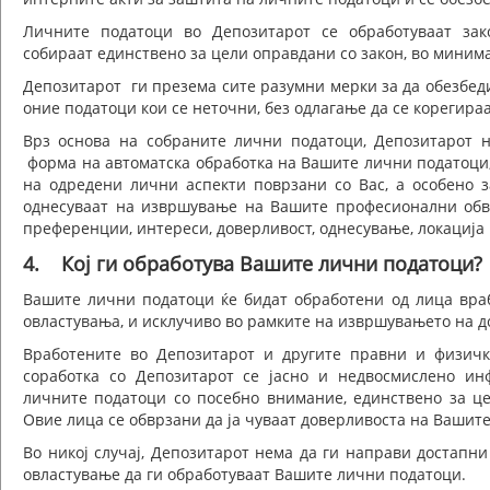
Личните податоци во Депозитарот се обработуваат зак
собираат единствено за цели оправдани со закон, во минима
Депозитарот ги презема сите разумни мерки за да обезбед
оние податоци кои се неточни, без одлагање да се корегираа
Врз основа на собраните лични податоци, Депозитарот
форма на автоматска обработка на Вашите лични податоци,
на одредени лични аспекти поврзани со Вас, а особено 
однесуваат на извршување на Вашите професионални обврс
преференции, интереси, доверливост, однесување, локација
4. Кој ги обработува Вашите лични податоци?
Вашите лични податоци ќе бидат обработени од лица вра
овластувања, и исклучиво во рамките на извршувањето на д
Вработените во Депозитарот и другите правни и физичк
соработка со Депозитарот се јасно и недвосмислено ин
личните податоци со посебно внимание, единствено за це
Овие лица се обврзани да ја чуваат доверливоста на Вашит
Во никој случај, Депозитарот нема да ги направи достапн
овластување да ги обработуваат Вашите лични податоци.