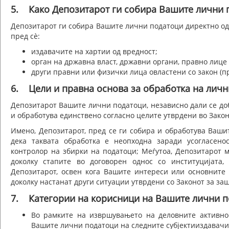
5. Како Депозитарот ги собира Вашите лични 
Депозитарот ги собира Вашите лични податоци директно од 
пред сè:
издавачите на хартии од вредност;
орган на државна власт, државни органи, правно лице
други правни или физички лица овластени со закон (пр
6. Цели и правна основа за обработка на личн
Депозитарот Вашите лични податоци, независно дали се до
и обработува единствено согласно целите утврдени во Зако
Имено, Депозитарот, пред се ги собира и обработува Ваши
дека таквата обработка е неопходна заради усогласено
контролор на збирки на податоци; Меѓутоа, Депозитарот 
доколку стапите во договорен однос со институцијата
Депозитарот, освен кога Вашите интереси или основните
доколку настанат други ситуации утврдени со Законот за за
7. Категории на корисници на Вашите лични 
Во рамките на извршувањето на деловните активно
Вашите лични податоци на следните субјектииздавачит