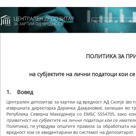
ПОЛИТИКА ЗА ПР
на субјектите на лични податоци кои се
1. Вовед
Централен депозитар за хартии од вредност АД Скопје (во п
извршната директорка Даринка Дамјановиќ, запишан во тр
Република Северна Македонија со ЕМБС 5554705, како ко
приватност на субјектите на лични податоци кои се имател
Политика), ги утврдува општите правила за обработката н
вредност кои се евидентирани во системот на Депозитарот.