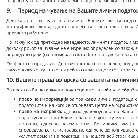
разработува начинот на имплементација на мерките погоре
9. Период на чување на Вашите лични подато
Депозитарот ги чува и архивира Вашите лични подато
материјални закони, односно донесените интерни акти на 
архивско работење.
По исклучок од претходно наведеното, личните податоци м
доколку рокот за чување не е изречно определен со закон, 
оправдани цели (на пример, за потребите на судски постапки
Овој рок го определува Депозитарот како контролор, под ус
само онолку колку што е потребно согласно целите за кои се
10. Вашите права во врска со заштита на лични
Во врска со Вашите лични податоци што ги собира и обработ
право на информација
за тоа какви лични податоци об
податоците и на кого се откриваат, целта на обработка
право на исправка
, односно дополнување на Вашите
поднесувањето на Вашето барање, доколку имате соз
неточни, односно некомплетни. Ве молиме имајте
спроведување на исправката, односно дополнувањет
услуги/промена на податоци, на нашата веб страница