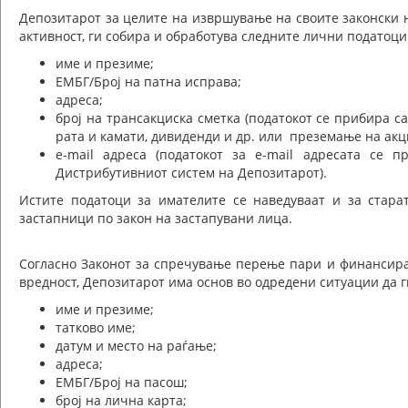
Депозитарот за целите на извршување на своите законски 
активност, ги собира и обработува следните лични податоци
име и презиме;
ЕМБГ/Број на патна исправа;
адреса;
број на трансакциска сметка (податокот се прибира с
рата и камати, дивиденди и др. или преземање на акц
e-mail адреса (податокот за e-mail адресата се п
Дистрибутивниот систем на Депозитарот).
Истите податоци за имателите се наведуваат и за стара
застапници по закон на застапувани лица.
Согласно Законот за спречување перење пари и финансира
вредност, Депозитарот има основ во одредени ситуации да г
име и презиме;
татково име;
датум и место на раѓање;
адреса;
ЕМБГ/Број на пасош;
број на лична карта;