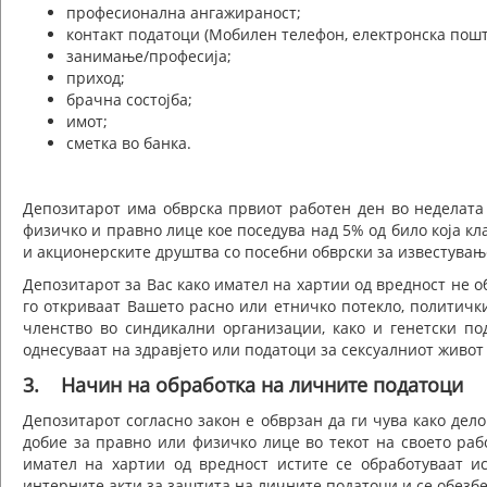
професионална ангажираност;
контакт податоци (Мобилен телефон, електронска пошт
занимање/професија;
приход;
брачна состојба;
имот;
сметка во банка.
Депозитарот има обврска првиот работен ден во неделата 
физичко и правно лице кое поседува над 5% од било која кл
и акционерските друштва со посебни обврски за известувањ
Депозитарот за Вас како имател на хартии од вредност не 
го откриваат Вашето расно или етничко потекло, политичк
членство во синдикални организации, како и генетски по
однесуваат на здравјето или податоци за сексуалниот живот
3. Начин на обработка на личните податоци
Депозитарот согласно закон е обврзан да ги чува како дел
добие за правно или физичко лице во текот на своето ра
имател на хартии од вредност истите се обработуваат и
интерните акти за заштита на личните податоци и се обезбе