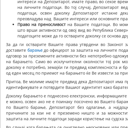
интереси на Депозитарот, имате право, во секое вре
на личните податоци. Во тој случај, Депозитарот в
податоци, освен доколку Депозитарот истакне де
преовладува над Вашите интереси или основните прав
Право на преносливост
на Вашите податоци. Во моме
што врши активности од овој вид во Република Север
податоците може да го остварите доколку се основа др
За да ги остварите Вашите права утврдени во Законот з
доставите
барање
до офицерот за заштита на личните подат
одговор за преземените активности без непотребно одложув
на барањето. Само во исклучителни околности тој рок м
доколку е потребно, земајќи ги предвид комплексноста и бро
од еден месец по приемот на барањето ќе Ве извести за пр
Притоа, Ве молиме имајте предвид дека Депозитарот има пр
идентификувате и потврдите Вашиот идентитет како барате
Доколку барањето е поднесено електронски, информациите 
е можно, освен ако не е поинаку посочено во Вашето бара
по Вашето барање, Депозитарот без одлагање, а најдоц
причините за кои не е преземено ништо и за можностит
заштита на личните податоци заради користење на судска з
Во случај кога барањата се очигледно неосновани или пре