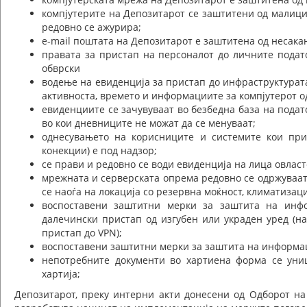
компјутерите на Депозитарот се заштитени од малици
редовно се ажурира;
e-mail поштата на Депозитарот е заштитена од несака
правата за пристап на персоналот до личните подат
обврски
водење на евиденција за пристап до инфраструктурат
активноста, времето и информациите за компјутерот о
евиденциите се зачувуваат во безбедна база на подат
во кои дневниците не можат да се менуваат;
однесувањето на корисниците и системите кои при
конекции) е под надзор;
се прави и редовно се води евиденција на лица овлас
мрежната и серверската опрема редовно се одржуваат 
се наоѓа на локација со резервна моќност, климатизаци
воспоставени заштитни мерки за заштита на инфо
далечински пристап од изгубен или украден уред (на
пристап до VPN);
воспоставени заштитни мерки за заштита на информац
непотребните документи во хартиена форма се уни
хартија;
Депозитарот, преку интерни акти донесени од Одборот на