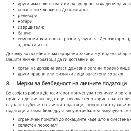
други иматели на хартии од вредност издадени од ист
овластени членки на Депозитарот;
ревизори;
нотари;
извршители;
банки;
компании кои вршат разни услуги за Депозитарот (да
адвокати и сл).
Доколку во посебните материјални закони е утврдена обврс
Вашите лични податоци да ги достави и до:
орган на државна власт, државни органи, правно лице
други правни или физички лица овластени со закон.
8. Мерки за безбедност на личните податоци
Во својата работа Депозитарот применува технички и орга
пристап до лични податоци, неовластено користење на ли
случајно губење на лични податоци, нивно оштетување 
податоци и каква било друга злоупотреба, кои вклучуваат, н
ограничен пристап до локациите каде што е сместена 
овластен персонал;
компјутерската мрежа на Депозитарот е заштитена од н