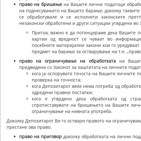
право на бришење
на Вашите лични податоци обработ
на поднесувањето на Вашето барање, доколку таквите 
се обработувале и се исполнети законските прет
незаконски обработени и други ситуации утврдени во 
Притоа, важно е да потенцираме дека Вашите по
хартии од вредност се чуваат во информацис
посебните материјални закони кои го уредуваат
предмет на барање за остварување на т.н. „прав
право на ограничување на обработката
на Вашит
предвидени со Законот за заштитата на личните подато
кога ја оспорувате точоста на Вашите личните п
проверка на точноста;
кога Депозитарот веќе нема потреба од обработк
одредени правни постапки;
кога е утврдено дека обработката од стр
спротиставувате на бришењето на Вашите личн
ограничување на нивната употреба.
Доколку Депозитарот Ви го оствари правото на ограничување
престане ова право.
право на приговор
доколку обработката на лични под