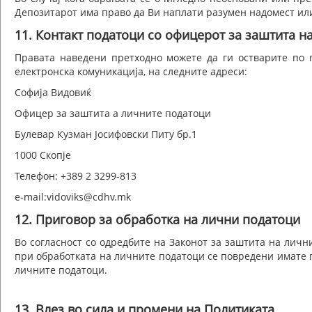
Депозитарот има право да Ви наплати разумен надомест или
11. Контакт податоци со офицерот за заштита н
Правата наведени претходно можете да ги остварите по
електронска комуникација, на следните адреси:
Софија Видовиќ
Офицер за заштита а личните податоци
Булевар Кузман Јосифовски Питу бр.1
1000 Скопје
Телефон: +389 2 3299-813
e-mail:vidoviks@cdhv.mk
12. Приговор за обработка на лични податоци
Во согласност со одредбите на Законот за заштита на личн
при обработката на личните податоци се повредени имате п
личните податоци.
13. Влез во сила и промени на Политиката